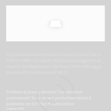
In quanto Operatore/Pilota con autorizzazioni Enac n.
3975 e n. 4488 tutti i nostri servizi sono assoggettati al
rispetto del Regolamento dei Mezzi Aerei a Pilotaggio
Remoto ed in particolare all’ art. 8.
Problemi di privacy durante l’uso dei droni
professionali? Ecco come il produttore risolve il
problema con DJI Pilot Private Edition
5 Agosto 2019