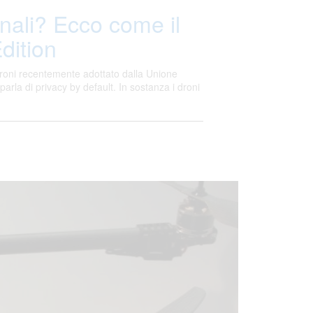
onali? Ecco come il
dition
 droni recentemente adottato dalla Unione
rla di privacy by default. In sostanza i droni