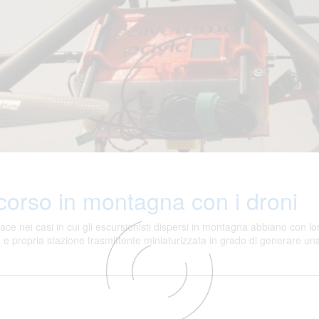
so in montagna con i droni
e nei casi in cui gli escursionisti dispersi in montagna abbiano con lo
ropria stazione trasmittente miniaturizzata in grado di generare una ce