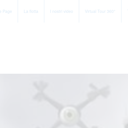
e Page
La flotta
I nostri video
Virtual Tour 360°